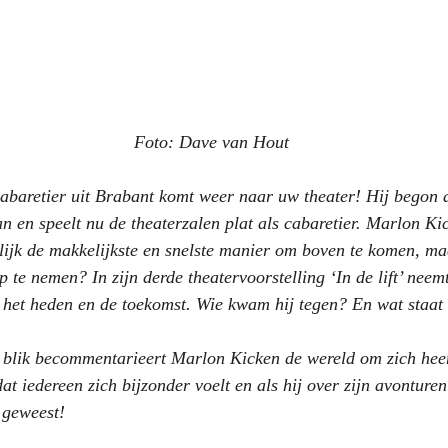
                                                            Foto: Dave van Hout
baretier uit Brabant komt weer naar uw theater! Hij begon al
en speelt nu de theaterzalen plat als cabaretier. Marlon Kicke
urlijk de makkelijkste en snelste manier om boven te komen, ma
p te nemen? In zijn derde theatervoorstelling ‘In de lift’ nee
 het heden en de toekomst. Wie kwam hij tegen? En wat staat
 blik becommentarieert Marlon Kicken de wereld om zich hee
dat iedereen zich bijzonder voelt en als hij over zijn avonturen 
t geweest! 