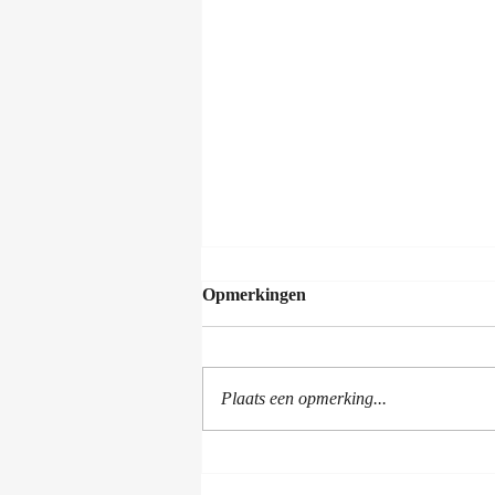
Opmerkingen
Plaats een opmerking...
Liquid Air in het
openluchttheater