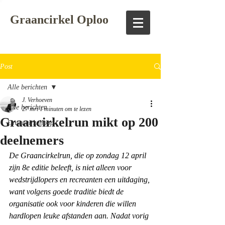
Graancirkel Oploo
Post
Alle berichten
J. Verhoeven
Alle berichten
27 mrt
1 minuten om te lezen
Graancirkelrun mikt op 200
Graancirkelloop
deelnemers
De Graancirkelrun, die op zondag 12 april 
zijn 8e editie beleeft, is niet alleen voor 
wedstrijdlopers en recreanten een uitdaging, 
want volgens goede traditie biedt de 
organisatie ook voor kinderen die willen 
hardlopen leuke afstanden aan. Nadat vorig 