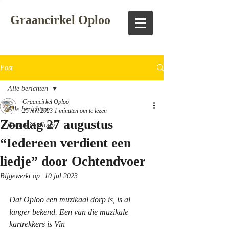
Graancirkel Oploo
Post
Alle berichten
Graancirkel Oploo
Alle berichten
25 mrt 2023
1 minuten om te lezen
Zondag 27 augustus
Graancirkelloop
“Iedereen verdient een
liedje” door Ochtendvoer
Bijgewerkt op:
10 jul 2023
Dat Oploo een muzikaal dorp is, is al 
langer bekend. Een van die muzikale 
kartrekkers is Vin