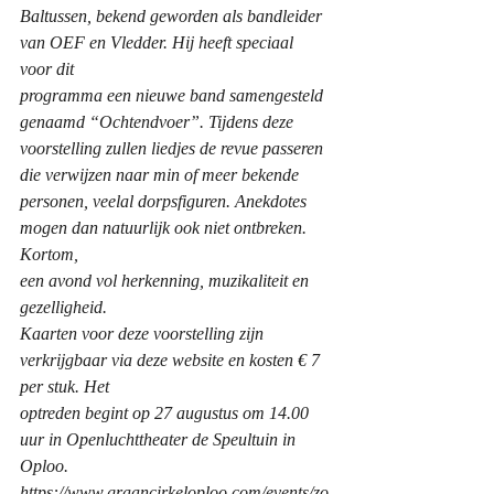
Baltussen, bekend geworden als bandleider 
van OEF en Vledder. Hij heeft speciaal 
voor dit
programma een nieuwe band samengesteld 
genaamd “Ochtendvoer”. Tijdens deze
voorstelling zullen liedjes de revue passeren 
die verwijzen naar min of meer bekende
personen, veelal dorpsfiguren. Anekdotes 
mogen dan natuurlijk ook niet ontbreken. 
Kortom,
een avond vol herkenning, muzikaliteit en 
gezelligheid.
Kaarten voor deze voorstelling zijn 
verkrijgbaar via deze website en kosten € 7 
per stuk. Het
optreden begint op 27 augustus om 14.00 
uur in Openluchttheater de Speultuin in 
Oploo.
https://www.graancirkeloploo.com/events/zo