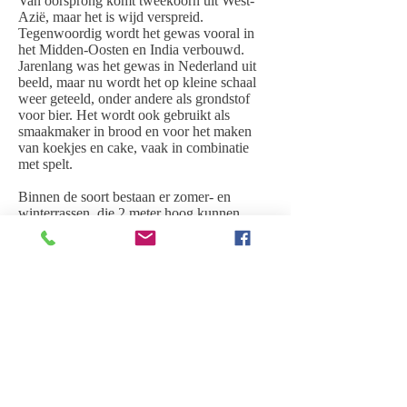
Van oorsprong komt tweekoorn uit West-
Azië, maar het is wijd verspreid.
Tegenwoordig wordt het gewas vooral in
het Midden-Oosten en India verbouwd.
Jarenlang was het gewas in Nederland uit
beeld, maar nu wordt het op kleine schaal
weer geteeld, onder andere als grondstof
voor bier. Het wordt ook gebruikt als
smaakmaker in brood en voor het maken
van koekjes en cake, vaak in combinatie
met spelt.
Binnen de soort bestaan er zomer- en
winterrassen, die 2 meter hoog kunnen
worden. Ten opzichte van moderne
tarwesoorten is de korrel klein en dat geeft
dus een lagere opbrengst. Als wintergraan
wordt tweekoorn in september of oktober
gezaaid, als zomergraan vanaf eind januari.
De oogst vindt in augustus plaats. Met
maximaal 2.500 kilo per hectare is de
zaadopbrengst relatief laag.
Areaalontwikkeling Tweekoren (Nederland
/ CBS):