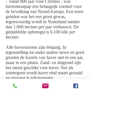
– vanaf 800 jaar voor Christus - was
havermoutpap een belangrijk voedsel voor
de bevolking van Noord-Europa. Een eeuw
geleden was het een groot gewas,
tegenwoordig wordt in Nederland minder
dan 1.000 hectare per jaar verbouwd. De
gemiddelde opbrengst is 6.100 kilo per
hectare.
Alle haversoorten zijn éénjarig. In
tegenstelling tot onder andere tarwe en gerst
groeien de korrels van haver niet in een aar,
maar in een pluim. Zand- en dalgrond zijn
het meest geschikt voor haver. Net als
zomergerst wordt haver eind maart gezaaid
en geoogst in juli/augustus.
Haver heeft een hoog eiwitgehalte en ook
het aandeel vet is relatief hoog. Het graan
wordt gebruikt in diervoeders, in het
bijzonder paardenvoer. Een deel wordt
benut voor de productie van
voedingsmiddelen zoals havermout (geplette
gaar gestoomde korrels), ontbijtgranen en
muesli.