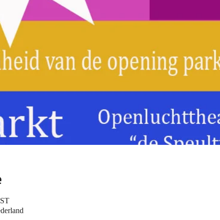
e
EST
derland