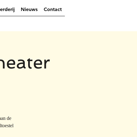
erderij
Nieuws
Contact
heater
aan de
toestel