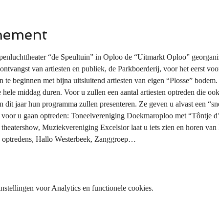
nement
enluchttheater “de Speultuin” in Oploo de “Uitmarkt Oploo” georganis
vangst van artiesten en publiek, de Parkboerderij, voor het eerst voor 
en te beginnen met bijna uitsluitend artiesten van eigen “Plosse” bode
 hele middag duren. Voor u zullen een aantal artiesten optreden die ook
n dit jaar hun programma zullen presenteren. Ze geven u alvast een “
e voor u gaan optreden: Toneelvereniging Doekmaroploo met “Tôntje d
heatershow, Muziekvereniging Excelsior laat u iets zien en horen van 
 optredens, Hallo Westerbeek, Zanggroep…
stellingen voor Analytics en functionele cookies.