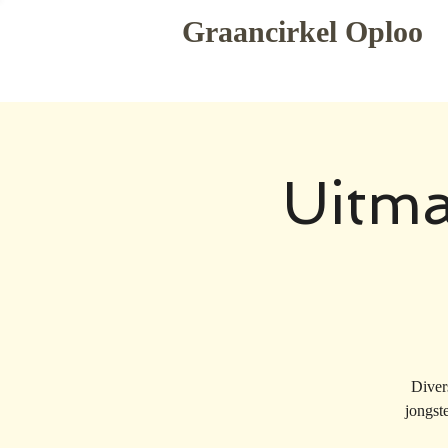
Graancirkel Oploo
Uitma
Diver
jongst