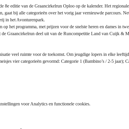
r de 8e editie van de Graancirkelrun Oploo op de kalender. Het regional
 gaat bij alle categorieën over het vorig jaar vernieuwde parcours. Net 
erij in het Avonturenpark.
km op het programma, met prijzen voor de snelste heren en dames in twe
t de Graancirkelrun deel uit van de Runcompetitie Land van Cuijk & 
satie veel ruimte voor de toekomst. Om jeugdige lopers in elke leeftijd b
eisjes vier categorieën gevormd: Categorie 1 (Bambino’s / 2-5 jaar); Ca
stellingen voor Analytics en functionele cookies.