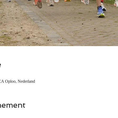
e
CA Oploo, Nederland
nement